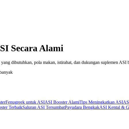
SI Secara Alami
 yang dibutuhkan, pola makan, istirahat, dan dukungan suplemen ASI 
 banyak
ter
Fenugreek untuk ASI
ASI Booster Alami
Tips Meningkatkan ASI
AS
ster Terbaik
Saluran ASI Tersumbat
Payudara Bengkak
ASI Kental & G