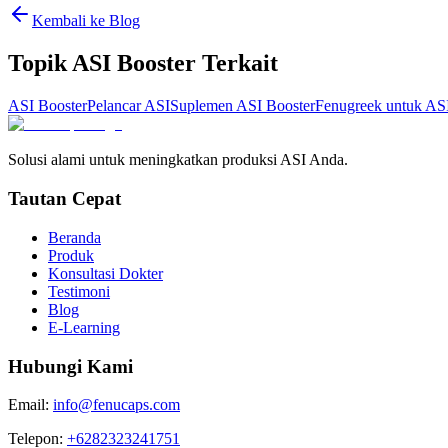
Kembali ke Blog
Topik ASI Booster Terkait
ASI Booster
Pelancar ASI
Suplemen ASI Booster
Fenugreek untuk AS
Solusi alami untuk meningkatkan produksi ASI Anda.
Tautan Cepat
Beranda
Produk
Konsultasi Dokter
Testimoni
Blog
E-Learning
Hubungi Kami
Email:
info@fenucaps.com
Telepon:
+6282323241751