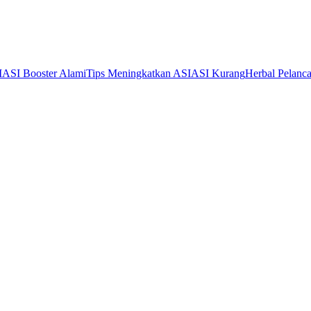
I
ASI Booster Alami
Tips Meningkatkan ASI
ASI Kurang
Herbal Pelanc