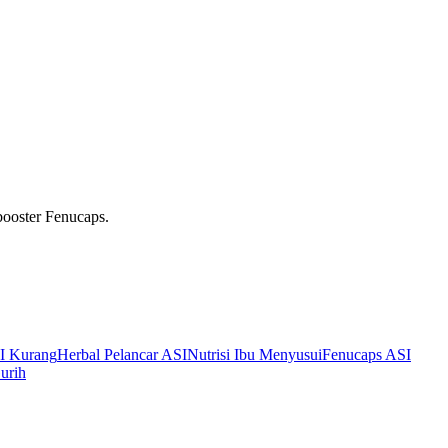
booster Fenucaps.
I Kurang
Herbal Pelancar ASI
Nutrisi Ibu Menyusui
Fenucaps ASI
urih