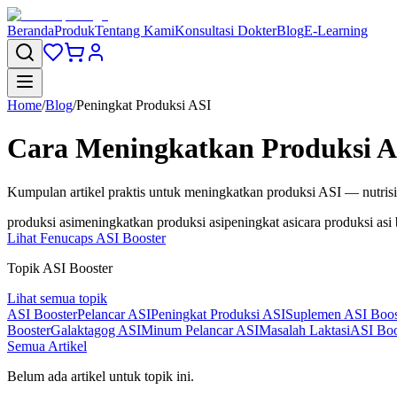
Beranda
Produk
Tentang Kami
Konsultasi Dokter
Blog
E-Learning
Home
/
Blog
/
Peningkat Produksi ASI
Cara Meningkatkan Produksi A
Kumpulan artikel praktis untuk meningkatkan produksi ASI — nutrisi
produksi asi
meningkatkan produksi asi
peningkat asi
cara produksi asi
Lihat Fenucaps ASI Booster
Topik ASI Booster
Lihat semua topik
ASI Booster
Pelancar ASI
Peningkat Produksi ASI
Suplemen ASI Boos
Booster
Galaktagog ASI
Minum Pelancar ASI
Masalah Laktasi
ASI Boo
Semua Artikel
Belum ada artikel untuk topik ini.