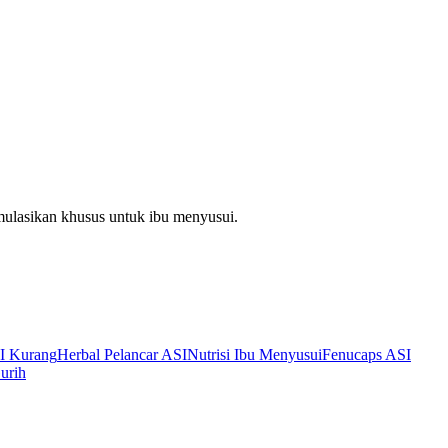
mulasikan khusus untuk ibu menyusui.
I Kurang
Herbal Pelancar ASI
Nutrisi Ibu Menyusui
Fenucaps ASI
urih