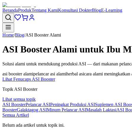
Beranda
Produk
Tentang Kami
Konsultasi Dokter
Blog
E-Learning
Home
/
Blog
/
ASI Booster Alami
ASI Booster Alami untuk Ibu M
Solusi alami untuk mendukung produksi ASI — dari makanan pelancar
asi booster alami
pelancar asi alami
herbal asi
cara alami meningkatkan 
Lihat Fenucaps ASI Booster
Topik ASI Booster
Lihat semua topik
ASI Booster
Pelancar ASI
Peningkat Produksi ASI
Suplemen ASI Boos
Booster
Galaktagog ASI
Minum Pelancar ASI
Masalah Laktasi
ASI Boo
Semua Artikel
Belum ada artikel untuk topik ini.