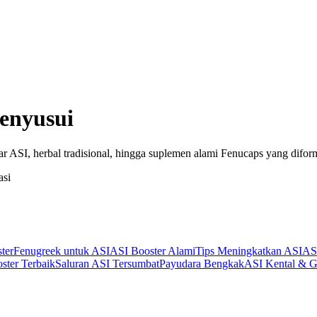
enyusui
 ASI, herbal tradisional, hingga suplemen alami Fenucaps yang difor
asi
ter
Fenugreek untuk ASI
ASI Booster Alami
Tips Meningkatkan ASI
AS
ster Terbaik
Saluran ASI Tersumbat
Payudara Bengkak
ASI Kental & G