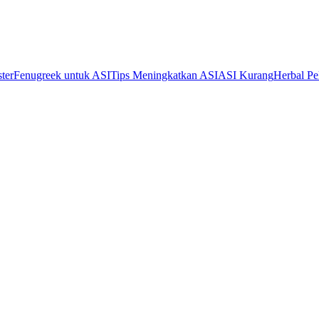
ter
Fenugreek untuk ASI
Tips Meningkatkan ASI
ASI Kurang
Herbal Pe