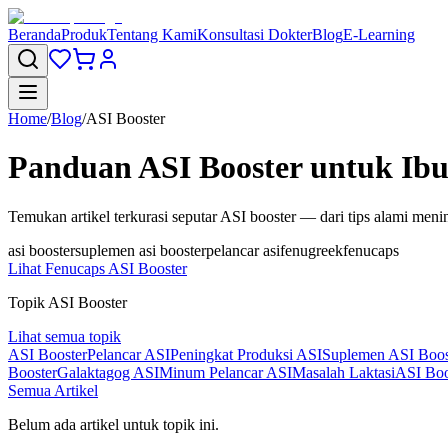
Beranda
Produk
Tentang Kami
Konsultasi Dokter
Blog
E-Learning
Home
/
Blog
/
ASI Booster
Panduan ASI Booster untuk Ib
Temukan artikel terkurasi seputar ASI booster — dari tips alami men
asi booster
suplemen asi booster
pelancar asi
fenugreek
fenucaps
Lihat Fenucaps ASI Booster
Topik ASI Booster
Lihat semua topik
ASI Booster
Pelancar ASI
Peningkat Produksi ASI
Suplemen ASI Boos
Booster
Galaktagog ASI
Minum Pelancar ASI
Masalah Laktasi
ASI Boo
Semua Artikel
Belum ada artikel untuk topik ini.