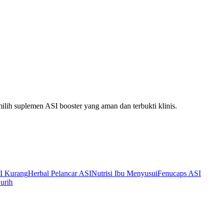
ilih suplemen ASI booster yang aman dan terbukti klinis.
I Kurang
Herbal Pelancar ASI
Nutrisi Ibu Menyusui
Fenucaps ASI
urih