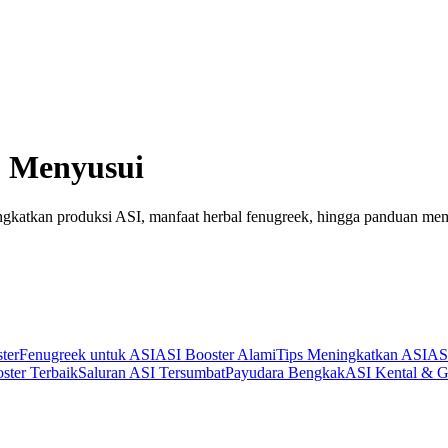
u Menyusui
ingkatkan produksi ASI, manfaat herbal fenugreek, hingga panduan mem
ter
Fenugreek untuk ASI
ASI Booster Alami
Tips Meningkatkan ASI
AS
ster Terbaik
Saluran ASI Tersumbat
Payudara Bengkak
ASI Kental & G