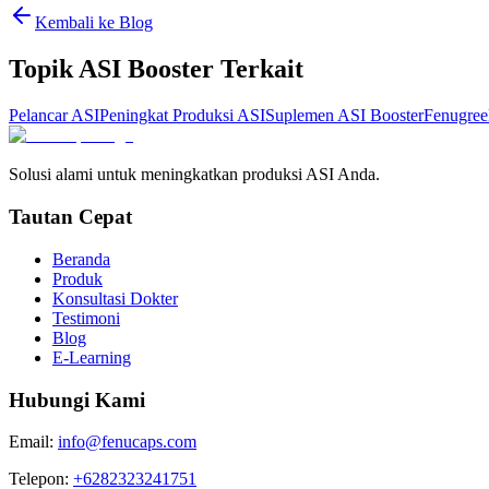
Kembali ke Blog
Topik ASI Booster Terkait
Pelancar ASI
Peningkat Produksi ASI
Suplemen ASI Booster
Fenugree
Solusi alami untuk meningkatkan produksi ASI Anda.
Tautan Cepat
Beranda
Produk
Konsultasi Dokter
Testimoni
Blog
E-Learning
Hubungi Kami
Email:
info@fenucaps.com
Telepon:
+6282323241751