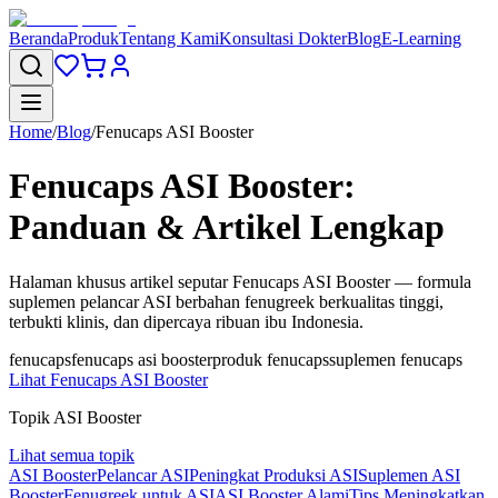
Beranda
Produk
Tentang Kami
Konsultasi Dokter
Blog
E-Learning
Home
/
Blog
/
Fenucaps ASI Booster
Fenucaps ASI Booster:
Panduan & Artikel Lengkap
Halaman khusus artikel seputar Fenucaps ASI Booster — formula
suplemen pelancar ASI berbahan fenugreek berkualitas tinggi,
terbukti klinis, dan dipercaya ribuan ibu Indonesia.
fenucaps
fenucaps asi booster
produk fenucaps
suplemen fenucaps
Lihat Fenucaps ASI Booster
Topik ASI Booster
Lihat semua topik
ASI Booster
Pelancar ASI
Peningkat Produksi ASI
Suplemen ASI
Booster
Fenugreek untuk ASI
ASI Booster Alami
Tips Meningkatkan