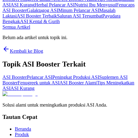
ASI
ASI Kurang
Herbal Pelancar ASI
Nutrisi Ibu Menyusui
Fenucaps
ASI Booster
Galaktagog ASI
Minum Pelancar ASI
Masalah
Laktasi
ASI Booster Terbaik
Saluran ASI Tersumbat
Payudara
Bengkak
ASI Kental & Gurih
Semua Artikel
Belum ada artikel untuk topik ini.
Kembali ke Blog
Topik ASI Booster Terkait
ASI Booster
Pelancar ASI
Peningkat Produksi ASI
Suplemen ASI
Booster
Fenugreek untuk ASI
ASI Booster Alami
Tips Meningkatkan
ASI
ASI Kurang
Solusi alami untuk meningkatkan produksi ASI Anda.
Tautan Cepat
Beranda
Produk