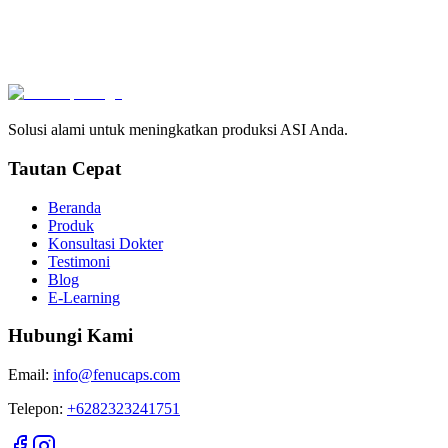
Ibun Indria
Konselor Menyusui & MPASI Fenucaps Indonesia
Mulai Konsultasi via WhatsApp
Solusi alami untuk meningkatkan produksi ASI Anda.
Tautan Cepat
Beranda
Produk
Konsultasi Dokter
Testimoni
Blog
E-Learning
Hubungi Kami
Email:
info@fenucaps.com
Telepon:
+6282323241751